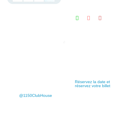
4
CONCERT
DÉCEMBRE
À VENIR
Réservez la date et
2025
réservez votre billet
@1150ClubHouse
↓ Découvrez-les tous ci-
dessous ↓