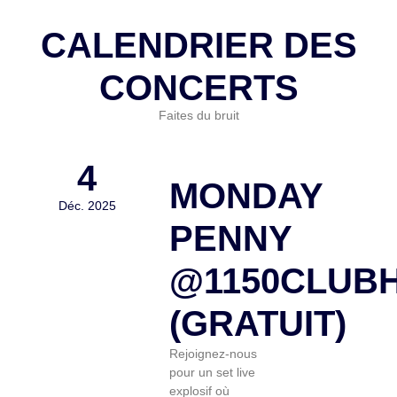
CALENDRIER DES
CONCERTS
Faites du bruit
4
MONDAY
Déc. 2025
PENNY
@1150CLUB
(GRATUIT)
Rejoignez-nous
pour un set live
explosif où